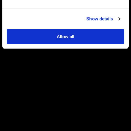
Show details
Allow all
Dúvidas?
(21) 3958-0722
(11) 3230-1189
+55 (21) 97286 4714
E-mail