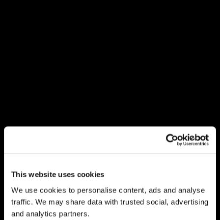
Comprar meu pacote de ingresso de
Carnaval
Conheça outras Escolas de Samba
This website uses cookies
We use cookies to personalise content, ads and analyse
União da Ilha
traffic. We may share data with trusted social, advertising
and analytics partners.